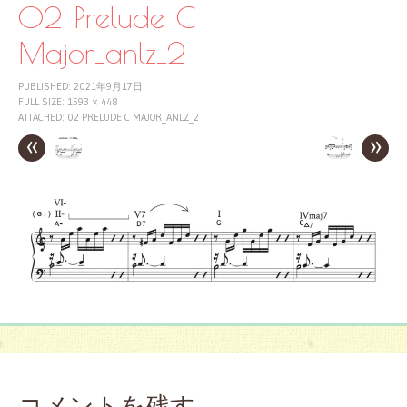
テ
02 Prelude C
ン
ツ
Major_anlz_2
へ
ス
PUBLISHED:
2021年9月17日
キ
FULL SIZE:
1593 × 448
ッ
ATTACHED:
02 PRELUDE C MAJOR_ANLZ_2
プ
«
»
コメントを残す