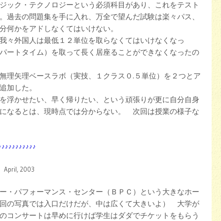
ジック・テクノロジーという必須科目があり、これをテスト
。過去の問題集を手に入れ、万全で望んだ試験は楽々パス、
分何かをアドしなくてはいけない。
我々外国人は最低１２単位を取らなくてはいけなくなっ
パートタイム）を取って長く居座ることができなくなったの
無理矢理ベースラボ（実技、１クラス０.５単位）を２つとア
追加した。
を浮かせたい、早く帰りたい、という頑張りが更に自分自身
になるとは、現時点では分からない。 次回は授業の様子な
♪♪♪♪♪♪♪♪♪♪♪
ril, 2003
ー・パフォーマンス・センター（ＢＰＣ）という大きなホー
回の写真では入口だけだが、中は広くて大きいよ） 大学が
のコンサートは早めに行けば学生はダダでチケットをもらう