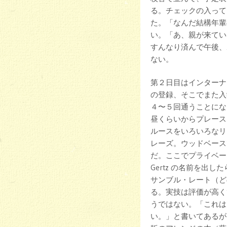
る。チェックの入って
た。「なんだ結構年輩
い。「あ、親が来てい
すんなり済んで午後、
ない。
第２日目はインターナ
の登録、そこでまた入
４〜５回通うことにな
昼くらいからプレース
ルースをいろいろなリ
レーズ。ウッドベース
だ。ここでプライベー
Gertz の名前を
サンブル・レート（ど
る。実技は評価が高く
うではない。「これは
い。」と書いてあるが