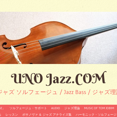
UNO Jazz.COM
ジャズ ソルフェージュ / Jazz Bass / ジャズ
GE」
ソルフェージュ・サポート
AUDIO
ジャズ理論
MUSIC OF TOM JOBIM
る
レッスン
ボサノヴァ ＆ ジャズ アナライズ集
ハーモニック・ソルフェージ