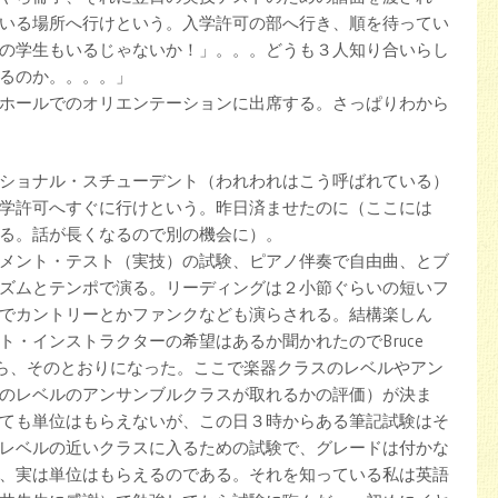
いる場所へ行けという。入学許可の部へ行き、順を待ってい
の学生もいるじゃないか！」。。。どうも３人知り合いらし
るのか。。。。」
ホールでのオリエンテーションに出席する。さっぱりわから
ショナル・スチューデント（われわれはこう呼ばれている）
学許可へすぐに行けという。昨日済ませたのに（ここには
る。話が長くなるので別の機会に）。
メント・テスト（実技）の試験、ピアノ伴奏で自由曲、とブ
ズムとテンポで演る。リーディングは２小節ぐらいの短いフ
でカントリーとかファンクなども演らされる。結構楽しん
ト・インストラクターの希望はあるか聞かれたのでBruce
出したら、そのとおりになった。ここで楽器クラスのレベルやアン
のレベルのアンサンブルクラスが取れるかの評価）が決ま
ても単位はもらえないが、この日３時からある筆記試験はそ
レベルの近いクラスに入るための試験で、グレードは付かな
、実は単位はもらえるのである。それを知っている私は英語