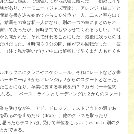
井先生に感謝）で勉強してから試験に臨んだ。 初めにイヤ
験があり、ハーモニー（ジャズ理論）、アレンジ（編曲）と
問題を書き込み始めてから１０分位で一人、二人と室を出て
。結局その室は私一人になり、別の一つの室にまとめられ
書いてあったが、何時まででもやらせてくれるらしい。７時
かと聞かれた。それで終わることにした。最後に残ったのは
だけだった。４時間３０分の間、頭がフル回転だった。 疲
。（注：私が遅いだけで中には解答して早く出た人もたくさ
ルボックスにクラスやスケジュール、それにレートなどが書
ハーモニーは３からアレンジは２からのスタートとなった。
たことになり、卒業に要する学費を約？？万円（一単位約
とになる。 ベース・ラインとリーディングは２からのスタート
業を受けながら、アド、ドロップ、テストアウトの週であ
を取るのを止めたり（drop）、他のクラスを取ったり
と思ったらテストだけ受けて単位をもらい（test out）別のク
とができる。