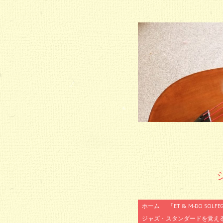
コ
ホーム
「ET & M-DO SOLFE
ン
ジャズ・スタンダードを覚え