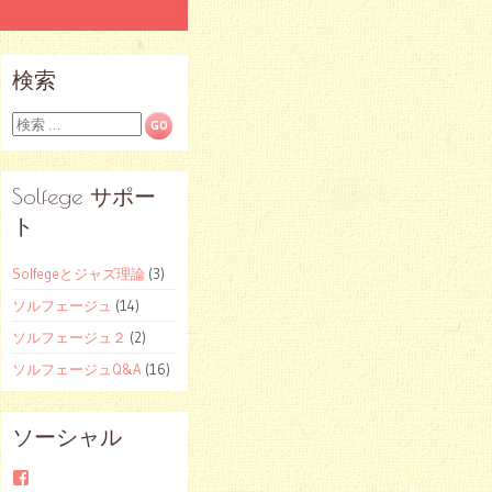
検索
検
索
Solfege サポー
ト
Solfegeとジャズ理論
(3)
ソルフェージュ
(14)
ソルフェージュ２
(2)
ソルフェージュQ&A
(16)
ソーシャル
Facebook