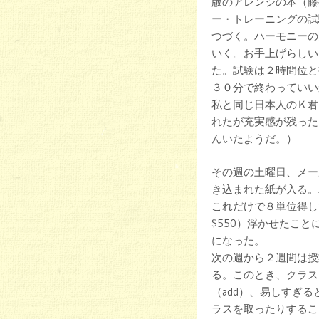
版のアレンジの本（藤
ー・トレーニングの試
つづく。ハーモニーの
いく。お手上げらしい
た。試験は２時間位と
３０分で終わっていい
私と同じ日本人のＫ君
れたが充実感が残った
んいたようだ。）
その週の土曜日、メー
き込まれた紙が入る。
これだけで８単位得し
$550）浮かせたこ
になった。
次の週から２週間は授
る。このとき、クラス
（add）、易しすぎる
ラスを取ったりするこ