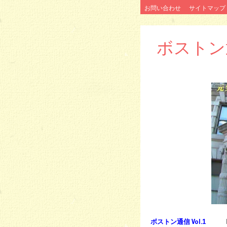
テ
お問い合わせ
サイトマップ
ン
ツ
へ
ス
ボストン通信 
キ
ッ
プ
ボストン通信 Vol.1
Feb.