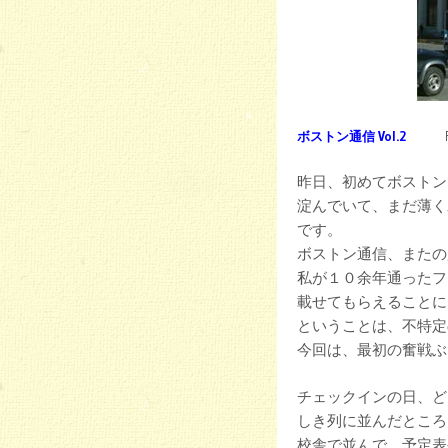
ボストン通信 Vol.2
Feb.
昨日、初めてボストン
淀んでいて、まだ薄く
です。
ボストン通信、またの
私が１０余年通ったフ
載せてもらえることに
ということは、不特定
今回は、最初の奮戦ぶ
チェックインの日、ど
しき列に並んだところ
校舎で並んで、予定表