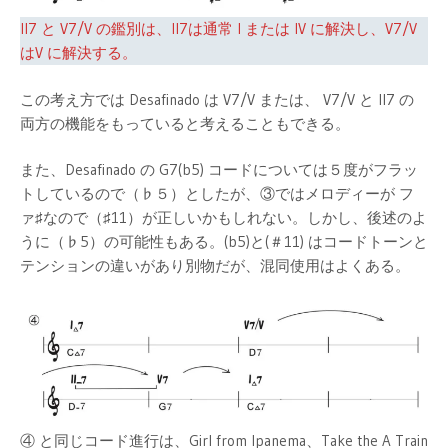
II7 と V7/V の鑑別は、II7は通常 I または IV に解決し、V7/V
はV に解決する。
この考え方では Desafinado は V7/V または、 V7/V と II7 の
両方の機能をもっていると考えることもできる。
また、Desafinado の G7(b5) コードについては５度がフラッ
トしているので（♭５）としたが、③ではメロディーが フ
ァ♯なので（♯11）が正しいかもしれない。しかし、後述のよ
うに（♭5）の可能性もある。(b5)と(＃11) はコードトーンと
テンションの違いがあり別物だが、混同使用はよくある。
④ と同じコード進行は、Girl from Ipanema、Take the A Train