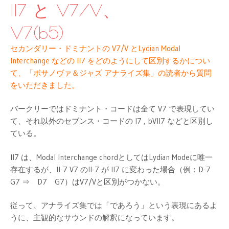
テ
II7 と V7/V、
ン
ツ
V7(b5)
へ
ス
セカンダリー・ドミナントの V7/V とLydian Modal
キ
Interchange などの II7 をどのようにして区別するかについ
ッ
プ
て、「ボサノヴァ＆ジャズ アナライズ集」の読者から質問
をいただきました。
バークリーではドミナント・コードは全て V7 で表現してい
て、それ以外のセブンス・コードの I7 , bVII7 などと区別し
ている。
II7 は、Modal Interchange chordとしてはLydian Modeに唯一
存在するが、II-7 V7 のII-7 が II7 に変わった場合（例：D-7
G7 ⇒ D7 G7）はV7/Vと区別がつかない。
従って、アナライズ集では「であろう」という表現にあるよ
うに、主観的なサウンドの解釈になっています。