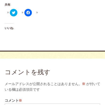
共有:
Click
Facebook
to
で
share
共
on
有
Twitter
す
(新
る
いいね:
し
に
い
は
ウ
ク
ィ
リ
ン
ッ
ド
ク
ウ
し
で
て
開
く
き
だ
ま
さ
す)
い
(新
し
コメントを残す
い
ウ
ィ
ン
メールアドレスが公開されることはありません。
※
が付いて
ド
ウ
いる欄は必須項目です
で
開
き
コメント
※
ま
す)